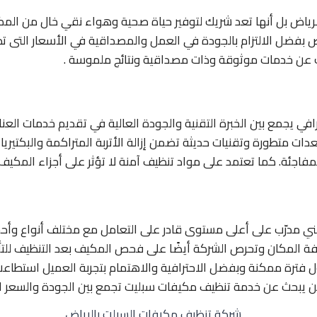
رياض بل أنها تعد شريك لتوفير حياة صحية وهواء نقي خال من الم
 بفضل الالتزام بالجودة في العمل والمصداقية في الأسعار التى تط
ث عن خدمات موثوقة وذات مصداقية ونتائج ملموسة .
افي يجمع بين الخبرة التقنية والجودة العالية في تقديم خدمات العن
متطورة وتقنيات حديثة تضمن إزالة الأتربة المتراكمة والبكتيريا و
اجئة. كما تعتمد على مواد تنظيف آمنة لا تؤثر على أجزاء المكيف أ
 مدرّب على أعلى مستوى قادر على التعامل مع مختلف أنواع وأحجا
نظافة المكان وتحرص الشركة أيضًا على فحص المكيف بعد التنظيف لل
ول فترة ممكنة وبفضل الاحترافية والاهتمام بتجربة العميل استطا
ن يبحث عن خدمة تنظيف مكيفات سبليت تجمع بين الجودة والسعر ال